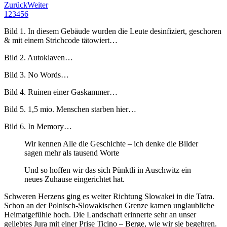
Zurück
Weiter
1
2
3
4
5
6
Bild 1. In diesem Gebäude wurden die Leute desinfiziert, geschoren
& mit einem Strichcode tätowiert…
Bild 2. Autoklaven…
Bild 3. No Words…
Bild 4. Ruinen einer Gaskammer…
Bild 5. 1,5 mio. Menschen starben hier…
Bild 6. In Memory…
Wir kennen Alle die Geschichte – ich denke die Bilder
sagen mehr als tausend Worte
Und so hoffen wir das sich Pünktli in Auschwitz ein
neues Zuhause eingerichtet hat.
Schweren Herzens ging es weiter Richtung Slowakei in die Tatra.
Schon an der Polnisch-Slowakischen Grenze kamen unglaubliche
Heimatgefühle hoch. Die Landschaft erinnerte sehr an unser
geliebtes Jura mit einer Prise Ticino – Berge, wie wir sie begehren.