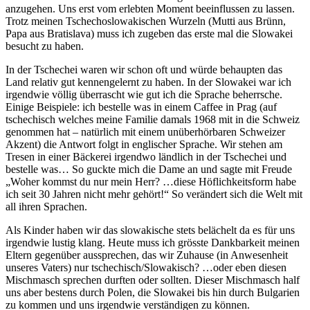
anzugehen. Uns erst vom erlebten Moment beeinflussen zu lassen.
Trotz meinen Tschechoslowakischen Wurzeln (Mutti aus Brünn,
Papa aus Bratislava) muss ich zugeben das erste mal die Slowakei
besucht zu haben.
In der Tschechei waren wir schon oft und würde behaupten das
Land relativ gut kennengelernt zu haben. In der Slowakei war ich
irgendwie völlig überrascht wie gut ich die Sprache beherrsche.
Einige Beispiele: ich bestelle was in einem Caffee in Prag (auf
tschechisch welches meine Familie damals 1968 mit in die Schweiz
genommen hat – natürlich mit einem unüberhörbaren Schweizer
Akzent) die Antwort folgt in englischer Sprache. Wir stehen am
Tresen in einer Bäckerei irgendwo ländlich in der Tschechei und
bestelle was… So guckte mich die Dame an und sagte mit Freude
„Woher kommst du nur mein Herr? …diese Höflichkeitsform habe
ich seit 30 Jahren nicht mehr gehört!“ So verändert sich die Welt mit
all ihren Sprachen.
Als Kinder haben wir das slowakische stets belächelt da es für uns
irgendwie lustig klang. Heute muss ich grösste Dankbarkeit meinen
Eltern gegenüber aussprechen, das wir Zuhause (in Anwesenheit
unseres Vaters) nur tschechisch/Slowakisch? …oder eben diesen
Mischmasch sprechen durften oder sollten. Dieser Mischmasch half
uns aber bestens durch Polen, die Slowakei bis hin durch Bulgarien
zu kommen und uns irgendwie verständigen zu können.