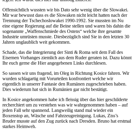
Offensichtlich wussten wir bis Dato sehr wenig über die Slowakei.
Mir war bewusst dass es die Slowaken nicht leicht hatten nach der
Trennung der Tschechoslowakei 1990-1992. Sie mussten im Nu
eine eigene Regierung auf die Beine stellen und waren bis dahin die
sogenannte „Waffenschmiede des Ostens“ welche ihre gesamte
Industrie umrüsten musste. Diesbezüglich sind Sie in den letzten 30
Jahren unglaublich weit gekommen.
Schade, das die Integrierung der Sinti & Roma seit dem Fall des
Eisernen Vorhanges ziemlich aus dem Ruder geraten ist. Dazu könnt
Ihr euch gerne die Hier angegebenen Links durchlesen.
So sassen wir uns fragend, im Oleg in Richtung Kosice fahren. Wir
wurden schlagartig mit Vorurteilen konfrontiert welche wir
eigentlich in unserer Fantasie den Rumänen zugeschrieben haben.
Dies wiederum hat sich in Rumänien gar nicht bestätigt.
In Kosice angekommen habe ich fleissig über das hier geschilderte
recherchiert um zu verstehen was wir wahrgenommen haben – auf
jeden Fall sehr spannend. Langweilig stand mal wieder ein
Boxenstop an, Wäsche und Fahrzeugreinigung. Lukas, Ziss’s
Bruder musste auf den Zug zurück nach Dresden. Bruno hat erstmal
starkes Heimweh.