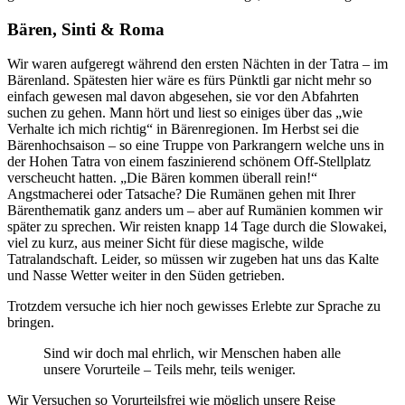
Bären, Sinti & Roma
Wir waren aufgeregt während den ersten Nächten in der Tatra – im
Bärenland. Spätesten hier wäre es fürs Pünktli gar nicht mehr so
einfach gewesen mal davon abgesehen, sie vor den Abfahrten
suchen zu gehen. Mann hört und liest so einiges über das „wie
Verhalte ich mich richtig“ in Bärenregionen. Im Herbst sei die
Bärenhochsaison – so eine Truppe von Parkrangern welche uns in
der Hohen Tatra von einem faszinierend schönem Off-Stellplatz
verscheucht hatten. „Die Bären kommen überall rein!“
Angstmacherei oder Tatsache? Die Rumänen gehen mit Ihrer
Bärenthematik ganz anders um – aber auf Rumänien kommen wir
später zu sprechen. Wir reisten knapp 14 Tage durch die Slowakei,
viel zu kurz, aus meiner Sicht für diese magische, wilde
Tatralandschaft. Leider, so müssen wir zugeben hat uns das Kalte
und Nasse Wetter weiter in den Süden getrieben.
Trotzdem versuche ich hier noch gewisses Erlebte zur Sprache zu
bringen.
Sind wir doch mal ehrlich, wir Menschen haben alle
unsere Vorurteile – Teils mehr, teils weniger.
Wir Versuchen so Vorurteilsfrei wie möglich unsere Reise