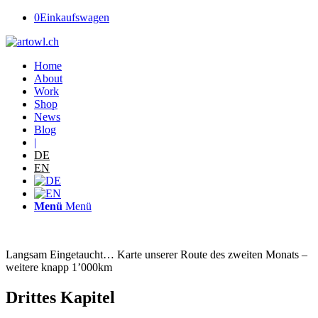
0
Einkaufswagen
Home
About
Work
Shop
News
Blog
|
DE
EN
Menü
Menü
Langsam Eingetaucht… Karte unserer Route des zweiten Monats –
weitere knapp 1’000km
Drittes Kapitel