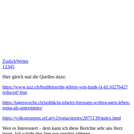
Zurück
Weiter
1
2
3
4
5
Hier gleich mal die Quellen dazu:
https://www.nzz.ch/feuilleton/die-lehren-von-lunik-ix-ld.1027642?
reduced=true
https://tageswoche.ch/politik/in-pfarrer-bressans-wohnwagen-leben-
roma-als-untermieter/
https://volksgruppen.orf.at/v2/roma/stories/2875139/index.html
Wen es Interessiert – dem kann ich diese Berichte sehr ans Herz
legen. Ich würde dies hier nur unnötig zittieren.