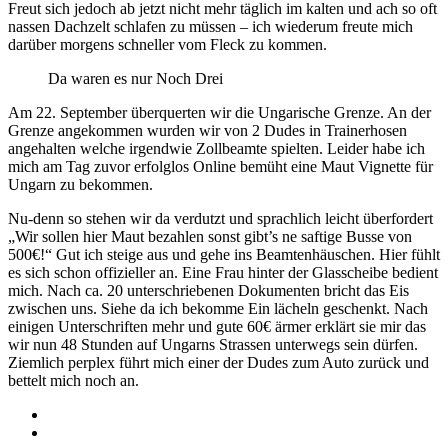
Freut sich jedoch ab jetzt nicht mehr täglich im kalten und ach so oft
nassen Dachzelt schlafen zu müssen – ich wiederum freute mich
darüber morgens schneller vom Fleck zu kommen.
Da waren es nur Noch Drei
Am 22. September überquerten wir die Ungarische Grenze. An der
Grenze angekommen wurden wir von 2 Dudes in Trainerhosen
angehalten welche irgendwie Zollbeamte spielten. Leider habe ich
mich am Tag zuvor erfolglos Online bemüht eine Maut Vignette für
Ungarn zu bekommen.
Nu-denn so stehen wir da verdutzt und sprachlich leicht überfordert
„Wir sollen hier Maut bezahlen sonst gibt’s ne saftige Busse von
500€!“ Gut ich steige aus und gehe ins Beamtenhäuschen. Hier fühlt
es sich schon offizieller an. Eine Frau hinter der Glasscheibe bedient
mich. Nach ca. 20 unterschriebenen Dokumenten bricht das Eis
zwischen uns. Siehe da ich bekomme Ein lächeln geschenkt. Nach
einigen Unterschriften mehr und gute 60€ ärmer erklärt sie mir das
wir nun 48 Stunden auf Ungarns Strassen unterwegs sein dürfen.
Ziemlich perplex führt mich einer der Dudes zum Auto zurück und
bettelt mich noch an.