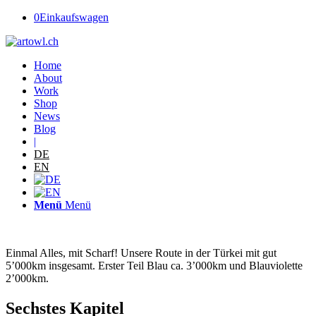
0
Einkaufswagen
Home
About
Work
Shop
News
Blog
|
DE
EN
Menü
Menü
Einmal Alles, mit Scharf! Unsere Route in der Türkei mit gut
5’000km insgesamt. Erster Teil Blau ca. 3’000km und Blauviolette
2’000km.
Sechstes Kapitel