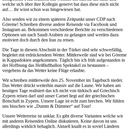
welche sich über ihre Kollegin genervt hat dass diese mich nicht
auf… ihr wisst schon was hingewiesen hat.
Also senden wir zu einem späteren Zeitpunkt unser CDP nach
Göreme! Schreiben diverse andere Reisende via Facebook und
Instagram an. Bekommen verschiedene Berichte zu verschiedenen
Optionen um nach Saudi Arabien zu gelangen und werden dazu
motiviert doch durch den Iran zu reisen.
Die Tage in diesem Abschnitt in der Türkei sind sehr schwerfällig,
begleitet mit erdrückendem Wetter. Mittlerweile sind wir bei Göreme
in Kappadokien angekommen. Täglich bin ich früh aufgestanden in
der Hoffnung das Heißluftballon Spektakel zu bestaunen –
vergebens da das Wetter keine Flüge erlaubte.
Wir schreiben mittlerweile den 25. November im Tagebuch nieder.
Das Wetter drückt weiterhin massiv auf die Laune. Wir haben am
heutigen Tage realisiert das ich nicht von türkisch auf Griechisch
Zypern reisen darf und unser Carnet liegt auf der griechischen
Botschaft in Zypern. Unsere Lage ist echt zum brechen. Wir fühlen
uns bisschen wie „Dumm & Dümmer“ auf Tour!
Unsere Weiterreise ist unklar. Es gibt diverse Varianten welche wir
mit anderen Reisenden Online diskutieren. Keine davon ist uns
allerdings wirklich behaglich. Aktuell knallt es in soviel Ländern