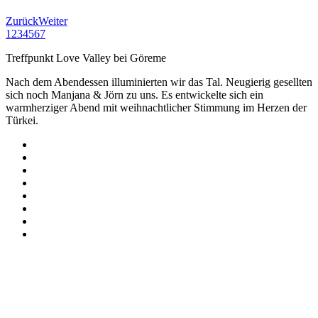
Zurück
Weiter
1
2
3
4
5
6
7
Treffpunkt Love Valley bei Göreme
Nach dem Abendessen illuminierten wir das Tal. Neugierig gesellten
sich noch Manjana & Jörn zu uns. Es entwickelte sich ein
warmherziger Abend mit weihnachtlicher Stimmung im Herzen der
Türkei.