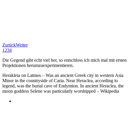
Zurück
Weiter
1
2
3
4
Die Gegend gibt echt viel her, so entschloss ich mich mal mit ersten
Projektionen herumzuexperimentieren.
Herakleia on Latmos – Was an ancient Greek city in western Asia
Minor in the countryside of Caria. Near Heraclea, according to
legend, was the burial cave of Endymion. In ancient Heraclea, the
moon goddess Selene was particularly worshipped – Wikipedia