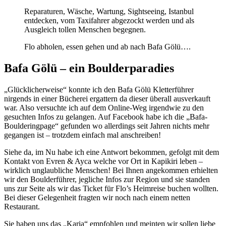
Reparaturen, Wäsche, Wartung, Sightseeing, Istanbul
entdecken, vom Taxifahrer abgezockt werden und als
Ausgleich tollen Menschen begegnen.
Flo abholen, essen gehen und ab nach Bafa Gölü….
Bafa Gölü – ein Boulderparadies
„Glücklicherweise“ konnte ich den Bafa Gölü Kletterführer
nirgends in einer Bücherei ergattern da dieser überall ausverkauft
war. Also versuchte ich auf dem Online-Weg irgendwie zu den
gesuchten Infos zu gelangen. Auf Facebook habe ich die „Bafa-
Boulderingpage“ gefunden wo allerdings seit Jahren nichts mehr
gegangen ist – trotzdem einfach mal anschreiben!
Siehe da, im Nu habe ich eine Antwort bekommen, gefolgt mit dem
Kontakt von Evren & Ayca welche vor Ort in Kapikiri leben –
wirklich unglaubliche Menschen! Bei Ihnen angekommen erhielten
wir den Boulderführer, jegliche Infos zur Region und sie standen
uns zur Seite als wir das Ticket für Flo’s Heimreise buchen wollten.
Bei dieser Gelegenheit fragten wir noch nach einem netten
Restaurant.
Sie haben uns das „Karia“ empfohlen und meinten wir sollen liebe