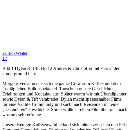
Zurück
Weiter
1
2
Bild 1 Dylan & Tiff, Bild 2 Andrea & Christoffer mit Ziss in der
Underground City
Morgens versammelte sich die ganze Crew zum Kaffee und dem
fast täglichen Ballonspektakel. Tauschten unsere Geschichten,
Erfahrungen und Kontakte aus. Später waren wir mit Überallpenner
sowie Dylan & Tiff verabredet. Dylan macht spasseshalber Filme
für eine Vanlife-Community und sucht nach Reisenden mit einer
„besonderen“ Geschichte. Somit wollte er einen Film über uns mach
was uns sehr erfreute.
Unsere Heutige Kulissenwahl befand sich mitten zwischen den Fels
Kaminen Kappadokiens. Es ging mal wieder fett Off-road! Nach