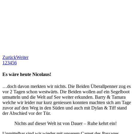
Zurück
Weiter
1
2
3
4
5
6
Es wäre heute Nicolaus!
…doch davon merkten wir nichts. Die Beiden Überallpenner zog es
vor 2 Tagen schon westwärts. Die Beiden wollen auf ein Segelboot
umsatteln und die Welt auf See weiter erkunden. Barry & Tamara
welche wir leider nur kurz geniessen konnten machten sich am Tage
zuvor auf den Weg in den Süden und auch mit Dylan & Tiff stand
der Abschied vor der Tür.
Nichts auf dieser Welt ist von Dauer – Ruhe kehrt ein!
Unmittelbar sind wir wieder mit unserem Carnet des Passages