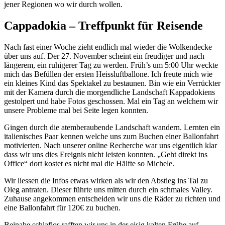
jener Regionen wo wir durch wollen.
Cappadokia – Treffpunkt für Reisende
Nach fast einer Woche zieht endlich mal wieder die Wolkendecke
über uns auf. Der 27. November scheint ein freudiger und nach
längerem, ein ruhigerer Tag zu werden. Früh’s um 5:00 Uhr weckte
mich das Befüllen der ersten Heissluftballone. Ich freute mich wie
ein kleines Kind das Spektakel zu bestaunen. Bin wie ein Verrückter
mit der Kamera durch die morgendliche Landschaft Kappadokiens
gestolpert und habe Fotos geschossen. Mal ein Tag an welchem wir
unsere Probleme mal bei Seite legen konnten.
Gingen durch die atemberaubende Landschaft wandern. Lernten ein
italienisches Paar kennen welche uns zum Buchen einer Ballonfahrt
motivierten. Nach unserer online Recherche war uns eigentlich klar
dass wir uns dies Ereignis nicht leisten konnten. „Geht direkt ins
Office“ dort kostet es nicht mal die Hälfte so Michele.
Wir liessen die Infos etwas wirken als wir den Abstieg ins Tal zu
Oleg antraten. Dieser führte uns mitten durch ein schmales Valley.
Zuhause angekommen entscheiden wir uns die Räder zu richten und
eine Ballonfahrt für 120€ zu buchen.
Beinahe schlaflos rafften wir uns in der eisig kalten Frühe auf.