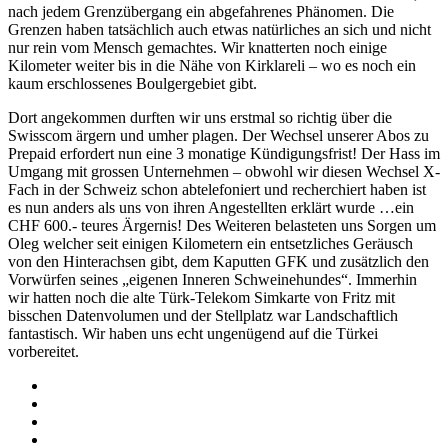
nach jedem Grenzübergang ein abgefahrenes Phänomen. Die
Grenzen haben tatsächlich auch etwas natürliches an sich und nicht
nur rein vom Mensch gemachtes. Wir knatterten noch einige
Kilometer weiter bis in die Nähe von Kirklareli – wo es noch ein
kaum erschlossenes Boulgergebiet gibt.
Dort angekommen durften wir uns erstmal so richtig über die
Swisscom ärgern und umher plagen. Der Wechsel unserer Abos zu
Prepaid erfordert nun eine 3 monatige Kündigungsfrist! Der Hass im
Umgang mit grossen Unternehmen – obwohl wir diesen Wechsel X-
Fach in der Schweiz schon abtelefoniert und recherchiert haben ist
es nun anders als uns von ihren Angestellten erklärt wurde …ein
CHF 600.- teures Ärgernis! Des Weiteren belasteten uns Sorgen um
Oleg welcher seit einigen Kilometern ein entsetzliches Geräusch
von den Hinterachsen gibt, dem Kaputten GFK und zusätzlich den
Vorwürfen seines „eigenen Inneren Schweinehundes“. Immerhin
wir hatten noch die alte Türk-Telekom Simkarte von Fritz mit
bisschen Datenvolumen und der Stellplatz war Landschaftlich
fantastisch. Wir haben uns echt ungenügend auf die Türkei
vorbereitet.