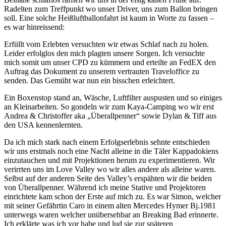
Radelten zum Treffpunkt wo unser Driver, uns zum Ballon bringen
soll. Eine solche Heißluftballonfahrt ist kaum in Worte zu fassen –
es war hinreissend:
Erfüllt vom Erlebten versuchten wir etwas Schlaf nach zu holen.
Leider erfolglos den mich plagten unsere Sorgen. Ich versuchte
mich somit um unser CPD zu kümmern und erteilte an FedEX den
Auftrag das Dokument zu unserem vertrauten Traveloffice zu
senden. Das Gemüht war nun ein bisschen erleichtert.
Ein Boxenstop stand an, Wäsche, Luftfilter auspusten und so einiges
an Kleinarbeiten. So gondeln wir zum Kaya-Camping wo wir erst
Andrea & Christoffer aka „Überallpenner“ sowie Dylan & Tiff aus
den USA kennenlernten.
Da ich mich stark nach einem Erfolgserlebnis sehnte entschieden
wir uns erstmals noch eine Nacht alleine in die Täler Kappadokiens
einzutauchen und mit Projektionen herum zu experimentieren. Wir
verirrten uns im Love Valley wo wir alles andere als alleine waren.
Selbst auf der anderen Seite des Valley’s erspähten wir die beiden
von Überallpenner. Während ich meine Stative und Projektoren
einrichtete kam schon der Erste auf mich zu. Es war Simon, welcher
mit seiner Gefährtin Caro in einem alten Mercedes Hymer Bj.1981
unterwegs waren welcher unübersehbar an Breaking Bad erinnerte.
Ich erklärte was ich vor habe und lud sie zur späteren