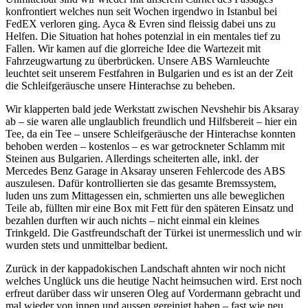
konfrontiert welches nun seit Wochen irgendwo in Istanbul bei
FedEX verloren ging. Ayca & Evren sind fleissig dabei uns zu
Helfen. Die Situation hat hohes potenzial in ein mentales tief zu
Fallen. Wir kamen auf die glorreiche Idee die Wartezeit mit
Fahrzeugwartung zu überbrücken. Unsere ABS Warnleuchte
leuchtet seit unserem Festfahren in Bulgarien und es ist an der Zeit
die Schleifgeräusche unsere Hinterachse zu beheben.
Wir klapperten bald jede Werkstatt zwischen Nevshehir bis Aksaray
ab – sie waren alle unglaublich freundlich und Hilfsbereit – hier ein
Tee, da ein Tee – unsere Schleifgeräusche der Hinterachse konnten
behoben werden – kostenlos – es war getrockneter Schlamm mit
Steinen aus Bulgarien. Allerdings scheiterten alle, inkl. der
Mercedes Benz Garage in Aksaray unseren Fehlercode des ABS
auszulesen. Dafür kontrollierten sie das gesamte Bremssystem,
luden uns zum Mittagessen ein, schmierten uns alle beweglichen
Teile ab, füllten mir eine Box mit Fett für den späteren Einsatz und
bezahlen durften wir auch nichts – nicht einmal ein kleines
Trinkgeld. Die Gastfreundschaft der Türkei ist unermesslich und wir
wurden stets und unmittelbar bedient.
Zurück in der kappadokischen Landschaft ahnten wir noch nicht
welches Unglück uns die heutige Nacht heimsuchen wird. Erst noch
erfreut darüber dass wir unseren Oleg auf Vordermann gebracht und
mal wieder von innen und aussen gereinigt haben – fast wie neu.