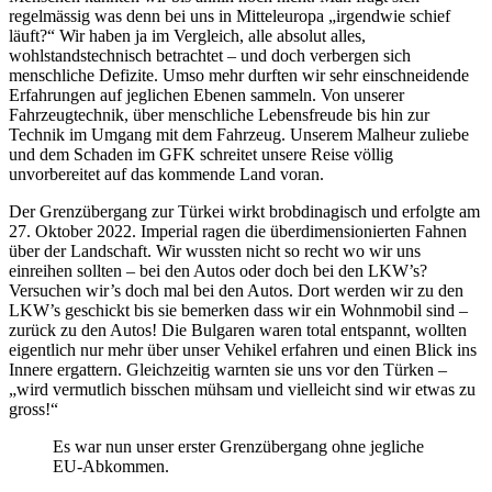
regelmässig was denn bei uns in Mitteleuropa „irgendwie schief
läuft?“ Wir haben ja im Vergleich, alle absolut alles,
wohlstandstechnisch betrachtet – und doch verbergen sich
menschliche Defizite. Umso mehr durften wir sehr einschneidende
Erfahrungen auf jeglichen Ebenen sammeln. Von unserer
Fahrzeugtechnik, über menschliche Lebensfreude bis hin zur
Technik im Umgang mit dem Fahrzeug. Unserem Malheur zuliebe
und dem Schaden im GFK schreitet unsere Reise völlig
unvorbereitet auf das kommende Land voran.
Der Grenzübergang zur Türkei wirkt brobdinagisch und erfolgte am
27. Oktober 2022. Imperial ragen die überdimensionierten Fahnen
über der Landschaft. Wir wussten nicht so recht wo wir uns
einreihen sollten – bei den Autos oder doch bei den LKW’s?
Versuchen wir’s doch mal bei den Autos. Dort werden wir zu den
LKW’s geschickt bis sie bemerken dass wir ein Wohnmobil sind –
zurück zu den Autos! Die Bulgaren waren total entspannt, wollten
eigentlich nur mehr über unser Vehikel erfahren und einen Blick ins
Innere ergattern. Gleichzeitig warnten sie uns vor den Türken –
„wird vermutlich bisschen mühsam und vielleicht sind wir etwas zu
gross!“
Es war nun unser erster Grenzübergang ohne jegliche
EU-Abkommen.