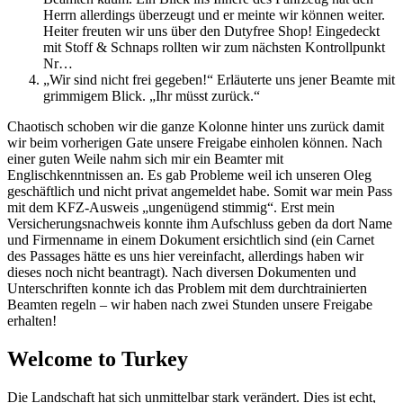
Herrn allerdings überzeugt und er meinte wir können weiter.
Heiter freuten wir uns über den Dutyfree Shop! Eingedeckt
mit Stoff & Schnaps rollten wir zum nächsten Kontrollpunkt
Nr…
„Wir sind nicht frei gegeben!“ Erläuterte uns jener Beamte mit
grimmigem Blick. „Ihr müsst zurück.“
Chaotisch schoben wir die ganze Kolonne hinter uns zurück damit
wir beim vorherigen Gate unsere Freigabe einholen können. Nach
einer guten Weile nahm sich mir ein Beamter mit
Englischkenntnissen an. Es gab Probleme weil ich unseren Oleg
geschäftlich und nicht privat angemeldet habe. Somit war mein Pass
mit dem KFZ-Ausweis „ungenügend stimmig“. Erst mein
Versicherungsnachweis konnte ihm Aufschluss geben da dort Name
und Firmenname in einem Dokument ersichtlich sind (ein Carnet
des Passages hätte es uns hier vereinfacht, allerdings haben wir
dieses noch nicht beantragt). Nach diversen Dokumenten und
Unterschriften konnte ich das Problem mit dem durchtrainierten
Beamten regeln – wir haben nach zwei Stunden unsere Freigabe
erhalten!
Welcome to Turkey
Die Landschaft hat sich unmittelbar stark verändert. Dies ist echt,