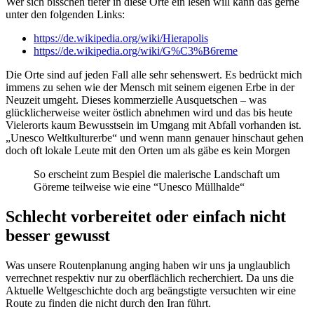
Wer sich bisschen tiefer in diese Orte ein lesen will kann das gerne
unter den folgenden Links:
https://de.wikipedia.org/wiki/Hierapolis
https://de.wikipedia.org/wiki/G%C3%B6reme
Die Orte sind auf jeden Fall alle sehr sehenswert. Es bedrückt mich
immens zu sehen wie der Mensch mit seinem eigenen Erbe in der
Neuzeit umgeht. Dieses kommerzielle Ausquetschen – was
glücklicherweise weiter östlich abnehmen wird und das bis heute
Vielerorts kaum Bewusstsein im Umgang mit Abfall vorhanden ist.
„Unesco Weltkulturerbe“ und wenn mann genauer hinschaut gehen
doch oft lokale Leute mit den Orten um als gäbe es kein Morgen
So erscheint zum Bespiel die malerische Landschaft um
Göreme teilweise wie eine “Unesco Müllhalde“
Schlecht vorbereitet oder einfach nicht
besser gewusst
Was unsere Routenplanung anging haben wir uns ja unglaublich
verrechnet respektiv nur zu oberflächlich recherchiert. Da uns die
Aktuelle Weltgeschichte doch arg beängstigte versuchten wir eine
Route zu finden die nicht durch den Iran führt.