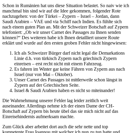
Schon in Rumänien hat uns diese Situation belastet. So naiv wie ich
manchmal bin sind wir auf die Idee gekommen, folgender Rote
nachzugehen: von der Türkei – Zypern – Israel – Jordan, dann
Saudi Arabien – VAE und via Schiff nach Indien. Es fühlte sich
nach einem guten Plan an. Mit der Schweizer Botschaft auf Zypern
telefoniert: „Ob wir unser Carnet des Passages zu Ihnen senden
können?“ Des weiteren habe ich Ihnen detailliert unsere Route
erklärt und wurde auf den ersten groben Fehler nicht hingewiesen:
Ich als Schweizer Bürger darf nicht legal die Demarkations
Linie d.h. von türkisch Zypern nach griechisch Zypern
einreisen – erst recht nicht mit einem Fahrzeug.
Es fahren im Winter gar keine Fähren von Zypern aus nach
Israel (nur von Mai – Oktober).
Unser Carnet des Passages ist mittlerweile schon längst in
Zypern auf der Griechischen Seite.
Israel & Saudi Arabien haben es nicht so miteinander!
Die Wahrnehmung unserer Fehler lag leider zeitlich weit
auseinander. Allerdings nehme ich der einen Dame der CH-
Botschaft auf Zypern bis heute übel das sie mich nicht auf das
Einreisehindernis aufmerksam machte.
Zum Glück aber arbeitet dort auch die sehr nette und top
kompetente Frau Ioannou mit welcher ich nun zu tun hatte und