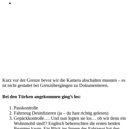
Kurz vor der Grenze bevor wir die Kamera abschalten mussten – es
ist nicht gestattet bei Grenzübergängen zu Dokumentieren.
Bei den Türken angekommen ging’s los:
Passkontrolle
Fahrzeug Desinfizieren (ja – du hast richtig gelesen)
Gepäckkontrolle…. Und nun legten sie los… ob wir denn ein
Wohnmobil sind!? Englisch beherrschten die ersten beiden
Beamten kaum. Ein Blick ins Innere des Fahrzeug hat den