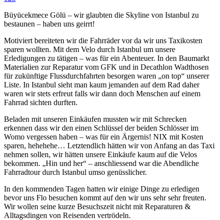
Büyücekmece Gölü – wir glaubten die Skyline von Istanbul zu
bestaunen – haben uns geirrt!
Motiviert bereiteten wir die Fahrräder vor da wir uns Taxikosten
sparen wollten. Mit dem Velo durch Istanbul um unsere
Erledigungen zu tätigen – was für ein Abenteuer. In den Baumarkt
Materialien zur Reparatur vom GFK und in Decathlon Wadthosen
für zukünftige Flussdurchfahrten besorgen waren „on top“ unserer
Liste. In Istanbul sieht man kaum jemanden auf dem Rad daher
waren wir stets erfreut falls wir dann doch Menschen auf einem
Fahrrad sichten durften.
Beladen mit unseren Einkäufen mussten wir mit Schrecken
erkennen dass wir den einen Schlüssel der beiden Schlösser im
Womo vergessen haben – was für ein Ärgernis! NIX mit Kosten
sparen, hehehehe… Letztendlich hätten wir von Anfang an das Taxi
nehmen sollen, wir hätten unsere Einkäufe kaum auf die Velos
bekommen. „Hin und her“ – anschliessend war die Abendliche
Fahrradtour durch Istanbul umso genüsslicher.
In den kommenden Tagen hatten wir einige Dinge zu erledigen
bevor uns Flo besuchen kommt auf den wir uns sehr sehr freuten.
Wir wollen seine kurze Besuchszeit nicht mit Reparaturen &
Alltagsdingen von Reisenden vertrödeln.