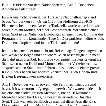
Bild 1. Kirklareli vor dem Nationalfeiertag, Bild 2. Die lieben
Ampeln in Lüleburgaz
Es war uns nicht bewusst, der Türkische Nationalfeiertag stand
bevor. Wir gurkten von Ort zu Ort in der Hoffnung die HGS-
Plakette zu bekommen. An einer Tankstelle wurde uns erklärt wir
sollen dies am Montag bei einer Post besorgen. Wir fanden einen
tollen Spot in der Nähe von Lüleburgaz an einem See. Dort war das
Programm für die kommenden Tage CPD organisieren, Büro Arbeit,
Dokumente kopieren und in der Türkei ankommen!
Ich möchte euch hier nun nicht mit Reisealltags-Dingen langweilen
wie Wasser besorgen und ähnlichem. Mich beschäftigte nun mehr
die Fahrt nach Istanbul. Ich wurde von einigen Leuten gewarnt die
Stadt seien neben Delhi und Mumbai einer der Verkehrstechnisch
anspruchsvollen Städte zum Fahren – besonders mit einem grossen
KFZ. Locals haben mir höchste Vorsicht bezüglich Höhen- und
Breiten-Begrenzungen angepriesen.
Am 1. November war es soweit – die Fahrt nach Istanbul stand
bevor. Ich war enorm aufgeregt und nervös. Wir waren beide noch
nie eine einer solch grossen Metropole, knapp 16 Millionen
Menschen leben hier! Es ging besser als erwartet – Das Navi
SygicTruck war sehr behilflich da man bei dieser App die KFZ-
Masse eintragen kann. Nach Ankunft erstmal ein Powernapp.