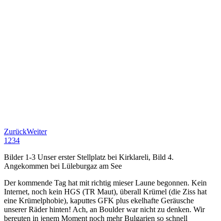
Zurück
Weiter
1
2
3
4
Bilder 1-3 Unser erster Stellplatz bei Kirklareli, Bild 4.
Angekommen bei Lüleburgaz am See
Der kommende Tag hat mit richtig mieser Laune begonnen. Kein
Internet, noch kein HGS (TR Maut), überall Krümel (die Ziss hat
eine Krümelphobie), kaputtes GFK plus ekelhafte Geräusche
unserer Räder hinten! Ach, an Boulder war nicht zu denken. Wir
bereuten in jenem Moment noch mehr Bulgarien so schnell